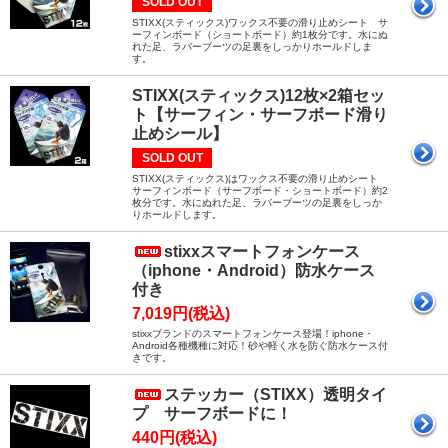
SOLD OUT
STIXX(スティックス)ワックス不要の滑り止めシート サ
ーフィンボード（ショートボード）約1枚分です。水にぬ
れた足、ラバーブーツの足裏をしっかりホールドしま
す。
STIXX(スティックス)12枚×2箱セッ
ト【サーフィン・サーフボード滑り
止めシール】
SOLD OUT
STIXX(スティックス)はワックス不要の滑り止めシート
サーフィンボード（サーフボード・ショートボード）約2
枚分です。水にぬれた足、ラバーブーツの足裏をしっか
りホールドします。
stixxスマートフォンケース
（iphone・Android）防水ケース
付き
7,019円(税込)
stixxブランドのスマートフォンケース登場！iphone・
Android各種機種に対応！砂や軽く水を防ぐ防水ケース付
きです。
ステッカー（STIXX）透明タイ
プ サーフボードに！
440円(税込)