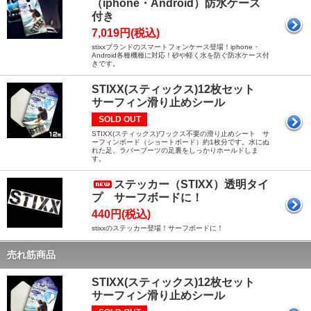
（iphone・Android）防水ケース
付き
7,019円(税込)
stixxブランドのスマートフォンケース登場！iphone・
Android各種機種に対応！砂や軽く水を防ぐ防水ケース付
きです。
STIXX(スティックス)12枚セット
サーフィン滑り止めシール
SOLD OUT
STIXX(スティックス)ワックス不要の滑り止めシート サ
ーフィンボード（ショートボード）約1枚分です。水にぬ
れた足、ラバーブーツの足裏をしっかりホールドしま
す。
ステッカー（STIXX）透明タイ
プ サーフボードに！
440円(税込)
stixxのステッカー登場！サーフボードに！
売れ筋商品
STIXX(スティックス)12枚セット
サーフィン滑り止めシール