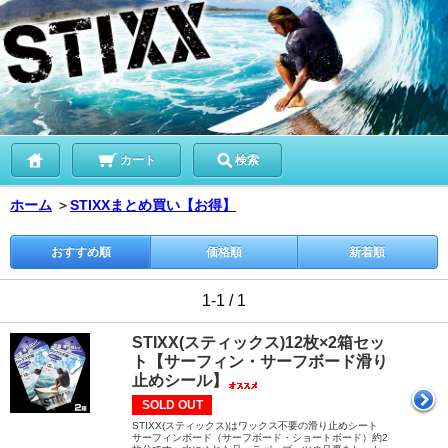
カート
検索
ホーム
＞
STIXXまとめ買い【お得】
おすすめ順
価格順
新着順
1-1 / 1
STIXX(スティックス)12枚×2箱セッ
ト【サーフィン・サーフボード滑り
止めシール】
SOLD OUT
STIXX(スティックス)はワックス不要の滑り止めシート
サーフィンボード（サーフボード・ショートボード）約2