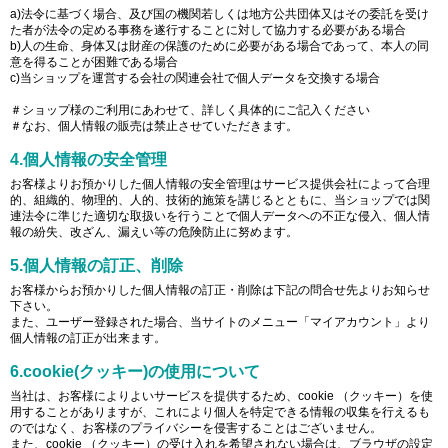
a)法令に基づく場合、及び国の機関若しくは地方公共団体又はその委託を受け
た者が法令の定める事務を遂行することに対して協力する必要がある場合
b)人の生命、身体又は財産の保護のために必要がある場合であって、本人の同
意を得ることが困難である場合
c)当ショップを運営する会社の関連会社で個人データを交換する場合
＃ショップ様のご利用にあわせて、詳しく具体的にご記入ください
＃なお、個人情報の販売は禁止させていただきます。
4.個人情報の安全管理
お客様よりお預かりした個人情報の安全管理はサービス提供会社によって合理
的、組織的、物理的、人的、技術的施策を講じるとともに、当ショップでは関
連法令に準じた適切な取扱いを行うことで個人データへの不正な侵入、個人情
報の紛失、改ざん、漏えい等の危険防止に努めます。
5.個人情報の訂正、削除
お客様からお預かりした個人情報の訂正・削除は下記の問合せ先よりお知らせ
下さい。
また、ユーザー登録された場合、当サイトのメニュー「マイアカウント」より
個人情報の訂正が出来ます。
6.cookie(クッキー)の使用について
当社は、お客様によりよいサービスを提供するため、cookie （クッキー）を使
用することがありますが、これにより個人を特定できる情報の収集を行えるも
のではなく、お客様のプライバシーを侵害することはございません。
また、cookie （クッキー）の受け入れを希望されない場合は、ブラウザの設定