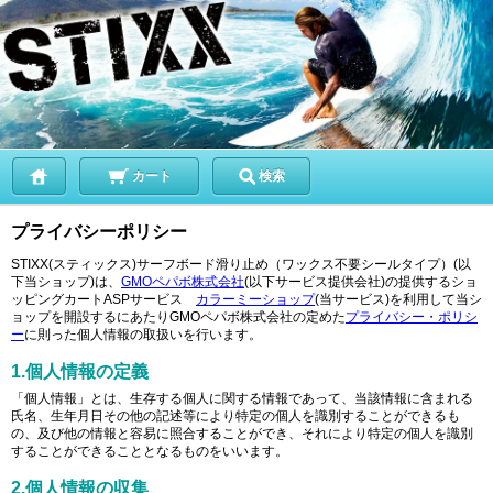
カート
検索
プライバシーポリシー
STIXX(スティックス)サーフボード滑り止め（ワックス不要シールタイプ）(以
下当ショップ)は、
GMOペパボ株式会社
(以下サービス提供会社)の提供するショ
ッピングカートASPサービス
カラーミーショップ
(当サービス)を利用して当シ
ョップを開設するにあたりGMOペパボ株式会社の定めた
プライバシー・ポリシ
ー
に則った個人情報の取扱いを行います。
1.個人情報の定義
「個人情報」とは、生存する個人に関する情報であって、当該情報に含まれる
氏名、生年月日その他の記述等により特定の個人を識別することができるも
の、及び他の情報と容易に照合することができ、それにより特定の個人を識別
することができることとなるものをいいます。
2.個人情報の収集