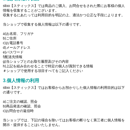
stixx【スティックス】では商品のご購入、お問合せをされた際にお客様の個人
情報を収集することがございます。
収集するにあたっては利用目的を明記の上、適法かつ公正な手段によります。
当ショップで収集する個人情報は以下の通りです。
a)お名前、フリガナ
b)ご住所
c)お電話番号
d)メールアドレス
e)パスワード
f)配送先情報
g)当ショップとのお取引履歴及びその内容
h)上記を組み合わせることで特定の個人が識別できる情報
＃ショップで使用する項目すべてをご記入ください
3.個人情報の利用
stixx【スティックス】ではお客様からお預かりした個人情報の利用目的は以下
の通りです。
a)ご注文の確認、照会
b)商品発送の確認、照会
c)お問合せの返信時
当ショップでは、下記の場合を除いてはお客様の断りなく第三者に個人情報を
開示・提供することはいたしません。