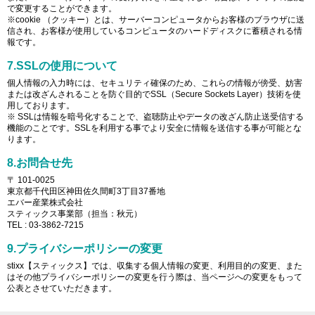
で変更することができます。
※cookie （クッキー）とは、サーバーコンピュータからお客様のブラウザに送
信され、お客様が使用しているコンピュータのハードディスクに蓄積される情
報です。
7.SSLの使用について
個人情報の入力時には、セキュリティ確保のため、これらの情報が傍受、妨害
または改ざんされることを防ぐ目的でSSL（Secure Sockets Layer）技術を使
用しております。
※ SSLは情報を暗号化することで、盗聴防止やデータの改ざん防止送受信する
機能のことです。SSLを利用する事でより安全に情報を送信する事が可能とな
ります。
8.お問合せ先
〒 101-0025
東京都千代田区神田佐久間町3丁目37番地
エバー産業株式会社
スティックス事業部（担当：秋元）
TEL : 03-3862-7215
9.プライバシーポリシーの変更
stixx【スティックス】では、収集する個人情報の変更、利用目的の変更、また
はその他プライバシーポリシーの変更を行う際は、当ページへの変更をもって
公表とさせていただきます。