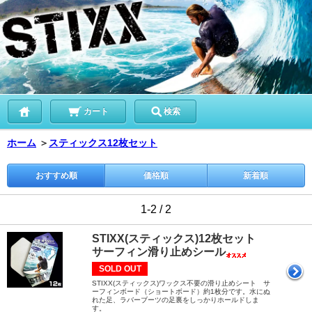
カート
検索
ホーム
＞
スティックス12枚セット
おすすめ順
価格順
新着順
1-2 / 2
STIXX(スティックス)12枚セット
サーフィン滑り止めシール
SOLD OUT
STIXX(スティックス)ワックス不要の滑り止めシート サ
ーフィンボード（ショートボード）約1枚分です。水にぬ
れた足、ラバーブーツの足裏をしっかりホールドしま
す。