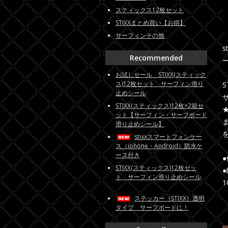
スティックス12枚セット
STIXXまとめ買い【お得】
サーフィンその他
Recommended
お試しセール STIXX(スティック
ス)12枚セット サーフィン滑り
S
止めシール
サ
STIXX(スティックス)12枚×2箱セ
ット【サーフィン・サーフボード
滑り止めシール】
stixxスマートフォンケー
ス（iphone・Android）防水ケ
ース付き
STIXX(スティックス)12枚セッ
ト サーフィン滑り止めシール
ステッカー（STIXX）透明
タイプ サーフボードに！