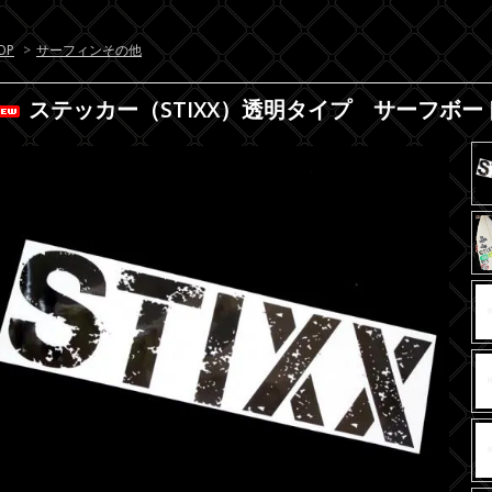
OP
>
サーフィンその他
ステッカー（STIXX）透明タイプ サーフボー