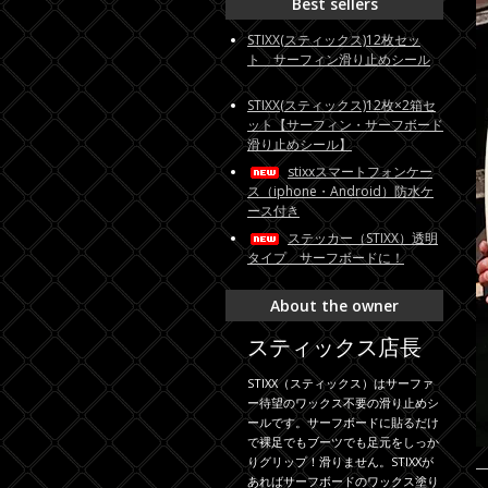
Best sellers
STIXX(スティックス)12枚セッ
ト サーフィン滑り止めシール
STIXX(スティックス)12枚×2箱セ
ット【サーフィン・サーフボード
滑り止めシール】
stixxスマートフォンケー
ス（iphone・Android）防水ケ
ース付き
ステッカー（STIXX）透明
タイプ サーフボードに！
About the owner
スティックス店長
STIXX（スティックス）はサーファ
ー待望のワックス不要の滑り止めシ
ールです。サーフボードに貼るだけ
で裸足でもブーツでも足元をしっか
りグリップ！滑りません。STIXXが
あればサーフボードのワックス塗り